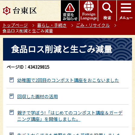
こ
このページの本文へ移動
の
ペ
トップページ
暮らし・手続き
ごみ・リサイクル
ー
食品ロス削減と生ごみ減量
ジ
の
本
食品ロス削減と生ごみ減量
先
文
頭
こ
で
こ
ページID：434329815
す
か
ら
幼稚園で2回目のコンポスト講座をおこないました
回収した画材の活用
親子で学ぼう!「はじめてのコンポスト講座＆ガーデ
ニング講座」を開催しました。