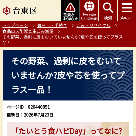
こ
このページの本文へ移動
の
ペ
トップページ
暮らし・手続き
ごみ・リサイクル
ー
食品ロス削減と生ごみ減量
ジ
その野菜、過剰に皮をむいていませんか?皮や芯を使ってプラス一
の
品！
先
本
頭
その野菜、過剰に皮をむいて
文
で
こ
す
いませんか?皮や芯を使ってプ
こ
か
ラス一品！
ら
ページID：820440851
更新日：2026年7月23日
「たいとう食ハピDay」ってなに?