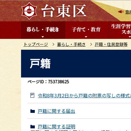
こ
の
音
ペ
ー
ジ
の
トップページ
暮らし・手続き
戸籍・住民登録等
先
本
戸籍
頭
文
で
こ
す
こ
ページID：753738625
か
ら
令和8年3月2日から戸籍の附票の写しの様
戸籍に関する届出
戸籍に関する証明