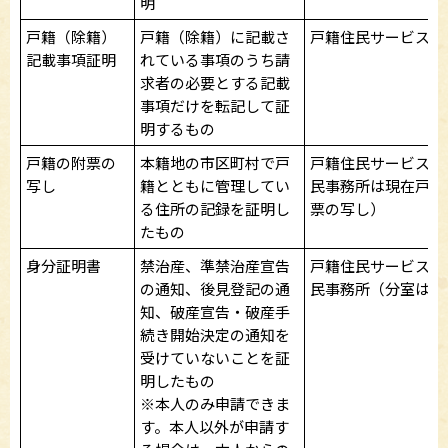
明
戸籍（除籍）
戸籍（除籍）に記載さ
戸籍住民サービス課
記載事項証明
れている事項のうち請
求者の必要とする記載
事項だけを転記して証
明するもの
戸籍の附票の
本籍地の市区町村で戸
戸籍住民サービス課
写し
籍とともに管理してい
民事務所は現在戸籍
る住所の記録を証明し
票の写し）
たもの
身分証明書
禁治産、準禁治産宣告
戸籍住民サービス課
の通知、後見登記の通
民事務所（分室は不
知、破産宣告・破産手
続き開始決定の通知を
受けていないことを証
明したもの
※本人のみ申請できま
す。本人以外が申請す