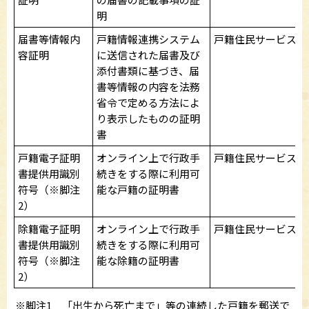
明
届書等情報内
戸籍情報連携システム
戸籍住民サービス課
容証明
に送信された届書及び
添付書類に基づき、届
書等情報の内容を法務
省令で定める方法によ
り表示したものの証明
書
戸籍電子証明
オンライン上で行政手
戸籍住民サービス課
書提供用識別
続きをする際に利用可
符号（※脚注
能な戸籍の証明書
2）
除籍電子証明
オンライン上で行政手
戸籍住民サービス課
書提供用識別
続きをする際に利用可
符号（※脚注
能な除籍の証明書
2）
※脚注1 「出生から死亡まで」等の連続した戸籍を郵送で