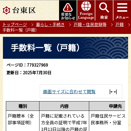
こ
このページの本文へ移動
の
ペ
トップページ
暮らし・手続き
戸籍・住民登録等
戸籍
ー
手数料一覧（戸籍）
ジ
の
本
手数料一覧（戸籍）
先
文
頭
こ
で
こ
ページID：779327969
す
か
更新日：2025年7月30日
ら
画面サイズに合わせて閲覧
種別
内容
申請先
戸籍謄本（全
戸籍に記載されている
戸籍住民サービス課
部事項証明）
方全員の証明で平成7年
民事務所・分室
3月13日以降の戸籍の証