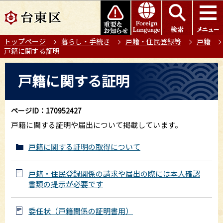
こ
このページの本文へ移動
の
ペ
トップページ
暮らし・手続き
戸籍・住民登録等
戸籍
ー
戸籍に関する証明
ジ
の
本
戸籍に関する証明
先
文
頭
こ
で
こ
ページID：170952427
す
か
戸籍に関する証明や届出について掲載しています。
ら
戸籍に関する証明の取得について
戸籍・住民登録関係の請求や届出の際には本人確認
書類の提示が必要です
委任状（戸籍関係の証明書用）