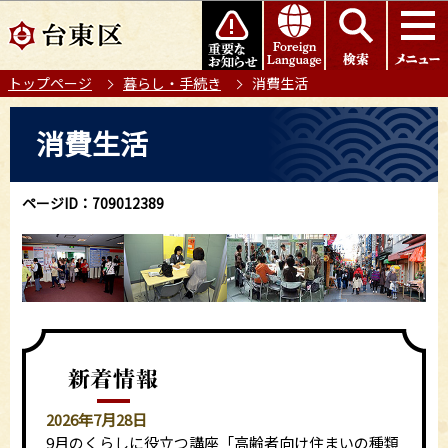
こ
このページの本文へ移動
の
ペ
トップページ
暮らし・手続き
消費生活
ー
ジ
本
消費生活
の
文
先
こ
頭
こ
ページID：709012389
で
か
す
ら
2026年7月28日
9月のくらしに役立つ講座「高齢者向け住まいの種類