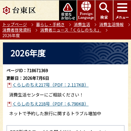
こ
このページの本文へ移動
の
ペ
トップページ
暮らし・手続き
消費生活
消費生活情報
ー
消費者啓発資料
消費者ニュース「くらしのちえ」
ジ
2026年度
の
本
先
2026年度
文
頭
こ
で
こ
す
ページID：718671369
か
更新日：2026年7月6日
ら
くらしのちえ217号（PDF：2,117KB）
消費生活センターにご相談ください！
くらしのちえ218号（PDF：6,790KB）
ネットで予約した旅行に関するトラブル増加中