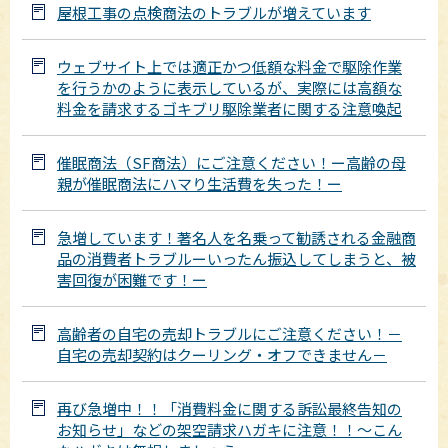
屋根工事の点検商法のトラブルが増えています
ウェブサイト上では適正かつ低額な料金で駆除作業
を行うかのように表示しているが、実際には高額な
料金を請求するゴキブリ駆除業者に関する注意喚起
催眠商法（SF商法）にご注意ください！ー高齢の母
親が催眠商法にハマり生活費を失った！ー
急増しています！著名人を名乗って勧誘される金融商
品の消費者トラブルーいったん振込してしまうと、被
害回復が困難です！ー
高齢者の自宅の売却トラブルにご注意ください！－
自宅の売却契約はクーリング・オフできません－
再び急増中！！「消費料金に関する訴訟最終告知の
お知らせ」などの架空請求ハガキに注意！！～こん