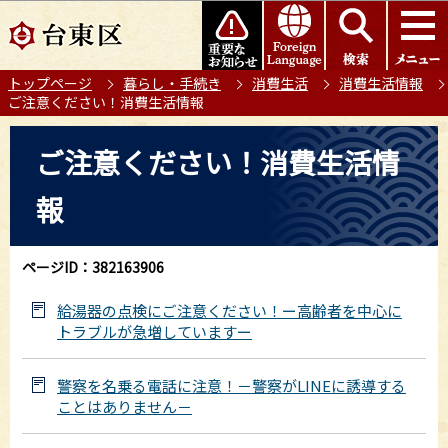
こ
このページの本文へ移動
の
ペ
トップページ
暮らし・手続き
消費生活
消費生活情報
ー
ご注意ください！消費生活情報
ジ
の
本
ご注意ください！消費生活情
先
文
頭
こ
報
で
こ
す
か
ら
ページID：382163906
給湯器の点検にご注意ください！ー高齢者を中心に
トラブルが急増していますー
警察を名乗る電話に注意！－警察がLINEに誘導する
ことはありません－