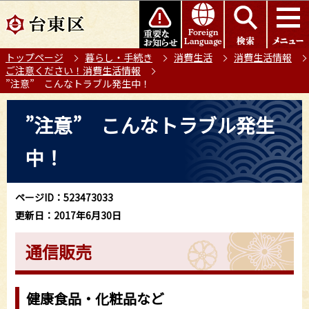
こ
このページの本文へ移動
の
ペ
トップページ
暮らし・手続き
消費生活
消費生活情報
ー
ご注意ください！消費生活情報
ジ
”注意” こんなトラブル発生中！
の
本
先
”注意” こんなトラブル発生
文
頭
こ
で
中！
こ
す
か
ら
ページID：523473033
更新日：2017年6月30日
通信販売
健康食品・化粧品など