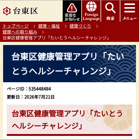
こ
このページの本文へ移動
の
ペ
トップページ
健康・福祉
健康づくり
ー
健康への取り組み
ジ
台東区健康管理アプリ「たいとうヘルシーチャレンジ」
の
本
先
台東区健康管理アプリ「たい
文
頭
こ
で
とうヘルシーチャレンジ」
こ
す
か
ら
ページID：535448484
更新日：2026年7月21日
台東区健康管理アプリ「たいとう
ヘルシーチャレンジ」