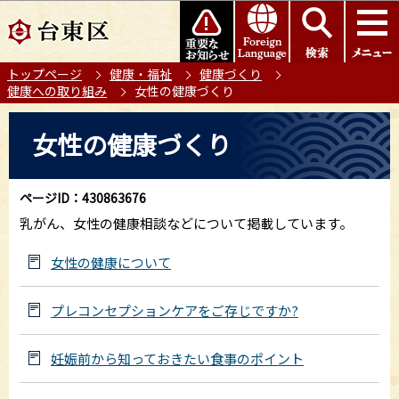
こ
このページの本文へ移動
の
ペ
トップページ
健康・福祉
健康づくり
ー
健康への取り組み
女性の健康づくり
ジ
の
本
女性の健康づくり
先
文
頭
こ
で
こ
ページID：430863676
す
か
乳がん、女性の健康相談などについて掲載しています。
ら
女性の健康について
プレコンセプションケアをご存じですか?
妊娠前から知っておきたい食事のポイント