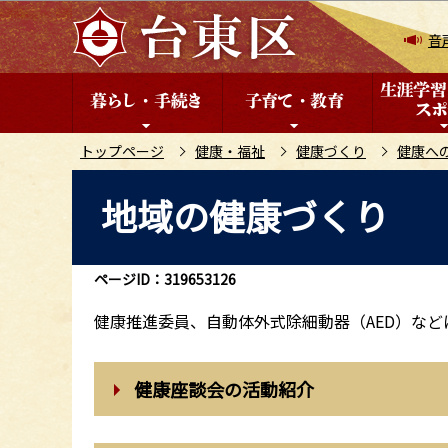
こ
の
音
ペ
ー
ジ
の
トップページ
健康・福祉
健康づくり
健康へ
先
本
地域の健康づくり
頭
文
で
こ
す
こ
ページID：319653126
か
ら
健康推進委員、自動体外式除細動器（AED）な
健康座談会の活動紹介