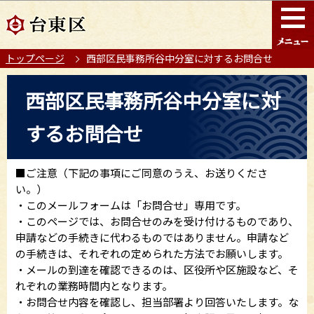
こ
このページの本文へ移動
の
ペ
トップページ
西部区民事務所谷中分室に対するお問合せ
ー
ジ
本
西部区民事務所谷中分室に対
の
文
先
こ
するお問合せ
頭
こ
で
か
す
ら
■ご注意（下記の事項にご同意のうえ、お送りくださ
い。）
・このメールフォームは「お問合せ」専用です。
・このページでは、お問合せのみを受け付けるものであり、
申請などの手続きに代わるものではありません。申請など
の手続きは、それぞれの定められた方法でお願いします。
・メールの到達を確認できるのは、区役所や区施設など、そ
れぞれの業務時間内となります。
・お問合せ内容を確認し、担当部署より回答いたします。な