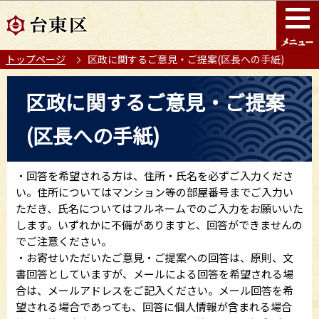
こ
このページの本文へ移動
の
ペ
トップページ
区政に関するご意見・ご提案(区長への手紙)
ー
ジ
本
区政に関するご意見・ご提案
の
文
先
こ
(区長への手紙)
頭
こ
で
か
す
ら
・回答を希望される方は、住所・氏名を必ずご入力くださ
い。住所についてはマンション等の部屋番号までご入力い
ただき、氏名についてはフルネームでのご入力をお願いいた
します。いずれかに不備がありますと、回答ができませんの
でご注意ください。
・お寄せいただいたご意見・ご提案への回答は、原則、文
書回答としていますが、メールによる回答を希望される場
合は、メールアドレスをご記入ください。メール回答を希
望される場合であっても、回答に個人情報が含まれる場合