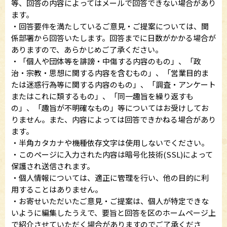
等、回答の内容によってはメールで回答できない場合があり
ます。
・回答要件を満たしているご意見・ご提案については、関
係部署から回答いたします。回答までに日数がかかる場合が
ありますので、あらかじめご了承ください。
・「個人や団体等を誹謗・中傷する内容のもの」、「政
治・宗教・思想に関する内容を含むもの」、「営業目的ま
たは迷惑行為等に関する内容のもの」、「調査・アンケート
またはこれに類するもの」、「同一趣旨を繰り返すも
の」、「趣旨が不明確なもの」等についてはお受けしてお
りません。また、内容によっては回答できかねる場合があり
ます。
・半角カタカナや機種依存文字は使用しないでください。
・このページに入力された内容は暗号化技術(SSL)によって
保護され送信されます。
・個人情報については、適正に管理を行い、他の目的に利
用することはありません。
・お寄せいただいたご意見・ご提案は、個人が特定できな
いように編集したうえで、要旨と回答を区のホームページ上
で紹介させていただく場合がありますのでご了承くださ