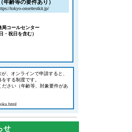
（年齢等の要件あり）
ttps://tokyo-onsettestkit.jp/
務局コールセンター
曜日・祝日を含む）
方が、オンラインで申請すると、
絡をする制度です。
ください（年齢等、対象要件があ
roku.html
らせ