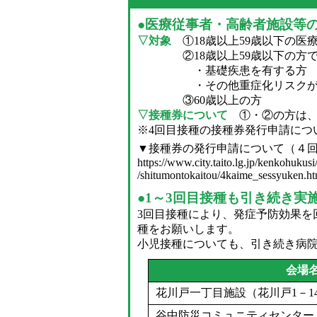
●医療従事者・高齢者施設等
▽対象
①18歳以上59歳以下の医
②18歳以上59歳以下の方で
・基礎疾患を有する方
・その他重症化リスクが高い
③60歳以上の方
▽接種券について
①・②の方は、
※4回目接種の接種券発行申請につ
▼接種券の発行申請について（４
https://www.city.taito.lg.jp/kenkohuku
/shitumontokaitou/4kaime_sessyuken.ht
●1～3回目接種も引き続き実
3回目接種により、発症予防効果を
種をお願いします。
小児接種についても、引き続き病
会場
花川戸一丁目施設（花川戸1－14－
谷中防災コミュニティセンター（谷