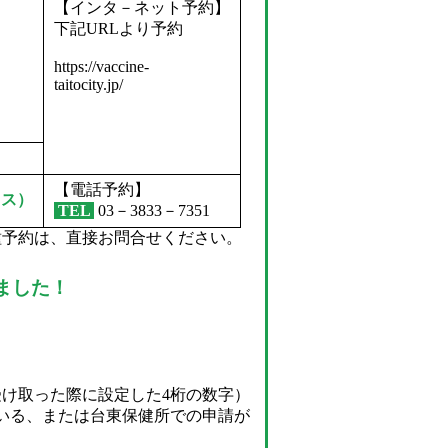
【インタ－ネット予約】
下記URLより予約
https://vaccine-
taitocity.jp/
【電話予約】
クス）
TEL
03－3833－7351
せください。
ました！
け取った際に設定した4桁の数字）
いる、または台東保健所での申請が