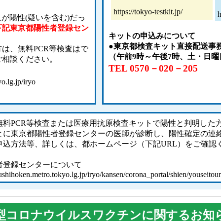
https://tokyo-testkit.jp/
h
が陽性(疑いを含む)だっ
下記東京都陽性者登録セン
キットの申込みについて
●東京都検査キット直接配送事
は、無料PCR等検査はで
（午前9時～午後7時、土・日
ご相談ください。
TEL 0570－020－205
.lg.jp/iryo
無料PCR等検査または医療用抗原検査キットで陽性と判明した
とに東京都陽性者登録センターの医師が診断し、陽性確定の連
申込方法等、詳しくは、都ホームページ（下記URL）をご確認
者登録センターについて
shihoken.metro.tokyo.lg.jp/iryo/kansen/corona_portal/shien/youseitou
型コロナウイルスワクチンに関するお知