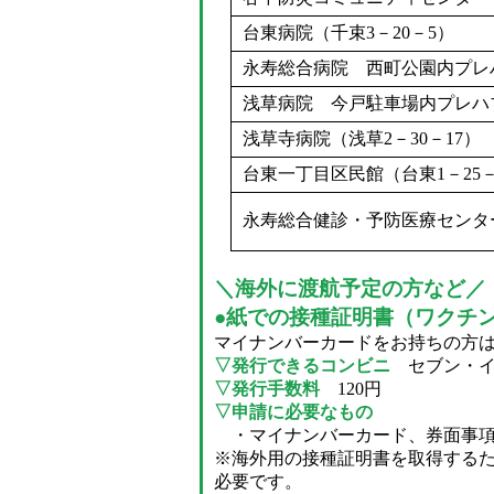
台東病院（千束3－20－5）
永寿総合病院 西町公園内プレハ
浅草病院 今戸駐車場内プレハブ
浅草寺病院（浅草2－30－17）
台東一丁目区民館（台東1－25－
永寿総合健診・予防医療センター
※診療所への
＼海外に渡航予定の方など
●紙での接種証明書（ワクチ
マイナンバーカードをお持ちの方
▽発行できるコンビニ
セブン・イ
▽発行手数料
120円
▽申請に必要なもの
・マイナンバーカード、券面事項
※海外用の接種証明書を取得する
必要です。