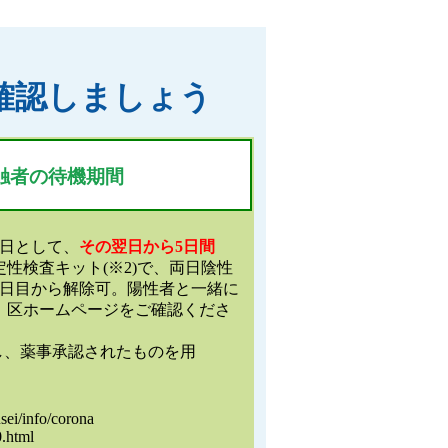
確認しましょう
触者の待機期間
0日として、
その翌日から5日間
定性検査キット(※2)で、両日陰性
3日目から解除可。陽性者と一緒に
、区ホームページをご確認くださ
し、薬事承認されたものを用
usei/info/corona
.html