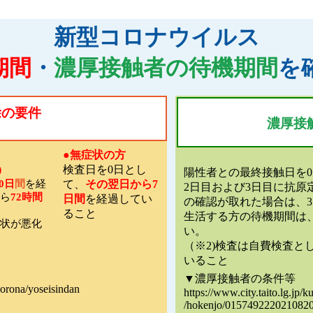
新型コロナウイルス
期間
・
濃厚接触者の待機期間
を
除の要件
濃厚接
●無症状の方
)
検査日を0日とし
陽性者との最終接触日を
0日
間
を経
て、
その翌日から7
2日目および3日目に抗原
から
72時間
日間
を経過してい
の確認が取れた場合は、
ること
生活する方の待機期間は
症状が悪化
い。
（※2)検査は自費検査と
いること
▼濃厚接触者の条件等
/corona/yoseisindan
https://www.city.taito.lg.jp/k
/hokenjo/0157492220210820