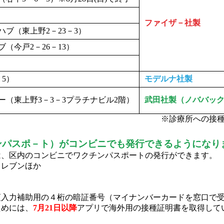
ファイザ－社製
ブ（東上野2－23－3）
（今戸2－26－13）
5）
モデルナ社製
（東上野3－3－3プラチナビル2階）
武田社製（ノババッ
接種予約は、直接お問合
／
ンパスポ－ト）がコンビニでも発行できるようになり
は、区内のコンビニでワクチンパスポートの発行ができます。
レブンほか
入力補助用の４桁の暗証番号（マイナンバーカードを窓口で受
ためには、
7月21日以降
アプリで海外用の接種証明書を取得して