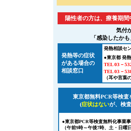
陽性者の方は、療養期間
気付
「感染したかも
発熱相談セ
発熱等の症状
●東京都 発
がある場合の
TEL 03－5
相談窓口
TEL 03－53
（耳や言葉
東京都無料PCR等検
(
症状はない
が、検査
●東京都PCR等検査無料化事業
（午前9時～午後7時、土・日曜