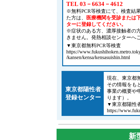
TEL 03－6634－4612
※無料PCR等検査にて、検査結果
た方は、
医療機関を受診または
ターに登録してください。
※症状のある方、濃厚接触者の方
きません。発熱相談センターへ
▼東京都無料PCR等検査
https://www.fukushihoken.metro.tokyo
/kansen/kensa/kensasuishin.html
現在、東京都
その情報をも
東京都陽性者
事業の概要や
登録センター
ります）。
▼東京都陽性
https://www.fuku
新