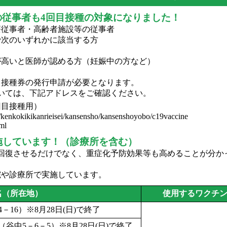
の従事者も4回目接種の対象になりました！
療従事者・高齢者施設等の従事者
次のいずれかに該当する方
と医師が認める方（妊娠中の方など）
接種券の発行申請が必要となります。
いては、下記アドレスをご確認ください。
回目接種用）
si/kenkokikikanrieisei/kansensho/kansenshoyobo/c19vaccine
ml
施しています！（診療所を含む）
回復させるだけでなく、重症化予防効果等も高めることが分か
院や診療所で実施しています。
名（所在地）
使用するワクチ
16）※8月28日(日)で終了
中5－6－5）※8月28日(日)で終了