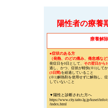
陽性者の療養
療養解
●症状のある方
（発熱、のどの痛み、倦怠感など
発症日を0日として、
その翌日から1
過し、かつ、症状が軽快(※1)して
(3日間)
を経過していること
(※1)解熱剤を使用せずに解熱し、
していないこと
▼陽性と診断された方へ
https://www.city.taito.lg.jp/kusei/info
/index.html