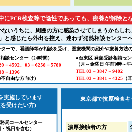
中にPCR検査等で陰性であっても、療養が解除と
かないうちに、周囲の方に感染させてしまうかもしれ
」と感じたら外出を控え、迷わず発熱相談センター
ンターで、看護師等が相談を受け、医療機関の紹介や療養方法
熱相談センター（24時間）
●台東区 発熱受診相談セ
（月～金曜日 午前9時～
320－4592、03－6258－5780
TEL 03－3847－9402
88－1396
TEL 03－3841－4325
の不自由な方向け）
（
査を実施しています
東京都で抗原検査キ
を受けたい方)
事務局コールセンター
濃厚接触者の方
日・祝日を含む）