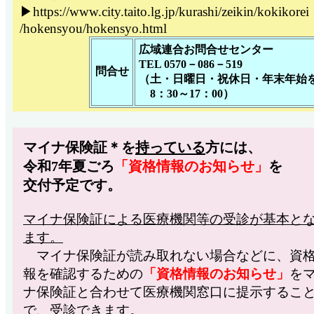
▶
https://www.city.taito.lg.jp/kurashi/zeikin/kokikorei
/hokensyou/hokensyo.html
広域連合お問合せセンター
TEL 0570－086－519
問合せ
（土・日曜日・祝休日・年末年始
8：30～17：00）
マイナ保険証＊を
持っている
方には、
令和7年夏ごろ
「資格情報のお知らせ」
を
交付予定です。
マイナ保険証による医療機関等の受診が基本と
ます。
マイナ保険証が読み取れない場合などに、資
報を確認するための
「資格情報のお知らせ」
を
ナ保険証と合わせて医療機関窓口に提示するこ
で、受診できます。