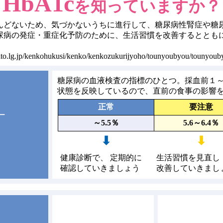
HbA1c
を知っていますか？
どないため、気づかないうちに進行して、糖尿病性腎症や糖
尿病の発症・重症化予防のために、生活習慣を改善するととも
taito.lg.jp/kenkohukusi/kenko/kenkozukurijyoho/tounyoubyou/tounyoub
糖尿病の血液検査の指標のひとつ。採血前１
状態を反映しているので、直前の食事の影響
正常
要注意
ー
～5.5％
5.6～6.4％
⬇
⬇
健康診断で、 定期的に
生活習慣を見直し
確認していきましょう
改善していきまし