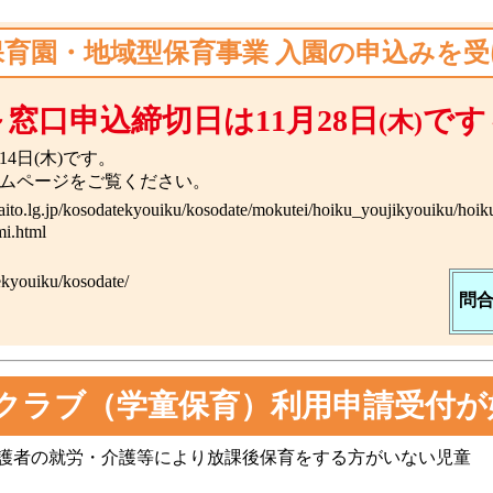
保育園・地域型保育事業 入園の申込みを
～窓口申込締切日は11月28日
です
(木)
4日(木)です。
ームページをご覧ください。
taito.lg.jp/kosodatekyouiku/kosodate/mokutei/hoiku_youjikyouiku/hoik
i.html
tekyouiku/kosodate/
問
もクラブ（学童保育）利用申請受付が
護者の就労・介護等により放課後保育をする方がいない児童