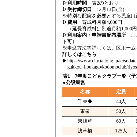
▷利用時間
表2のとおり
▷受付締切日
12月13日(金)
※特別な配慮を必要とする児童は
▷費用
育成料月額4,000円
（延長育成料は別途月額1,000
▷利用案内・申請書配布場所
こど
ド可）
※申込方法等詳しくは、区ホーム
詳しくはこちら
▶
https://www.city.taito.lg.jp/kosoda
gakkou_houkago/kodomoclub/riyosh
表1 7年度こどもクラブ一覧（
●公設民営
名称
定員
千束◆
40人
東泉
50人
東浅草
60人
浅草橋
125人