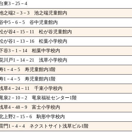
台東3－25－4
池之端2－3－3 池之端児童館内
谷中5－6－5 谷中児童館内
松が谷4－15－11 松が谷児童館内
松が谷1－13－16 松葉小学校内
下谷3－1－14 柏葉中学校内
花川戸1－14－21 浅草小学校内
寿1－4－5 寿児童館内3階
寿1－4－5 寿児童館内1階
浅草4－24－11 千束小学校内
竜泉2－10－2 竜泉福祉センター1階
浅草4－48－9 富士小学校内
北上野2－15－6 駒形中学校内
雷門1－4－4 ネクストサイト浅草ビル1階