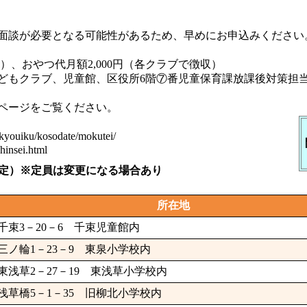
面談が必要となる可能性があるため、早めにお申込みください
円）、おやつ代月額2,000円（各クラブで徴収）
もクラブ、児童館、区役所6階⑦番児童保育課放課後対策担
ページをご覧ください。
tekyouiku/kosodate/mokutei/
insei.html
予定）※定員は変更になる場合あり
所在地
千束3－20－6 千束児童館内
三ノ輪1－23－9 東泉小学校内
東浅草2－27－19 東浅草小学校内
浅草橋5－1－35 旧柳北小学校内