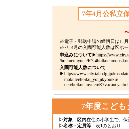
7年4月公私立
※電子・郵送申請の締切日は11月1
※7年4月の入園可能人数は区ホ
申込みについて
▶
https://www.city.
/hoikuennyuen/R7-4hoikuenmousikom
入園可能人数について
▶
https://www.city.taito.lg.jp/kosoda
mokutei/hoiku_youjikyouiku/
uen/hoikuennyuen/R7vacancy.html
7年度こど
▷対象
区内在住の小学生で、保
▷名称・定員等
表1のとおり