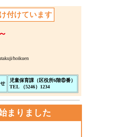
受け付けています
～
utakuji/hoikuen
児童保育課（区役所6階⑧番）
合せ
TEL （5246）1234
始まりました