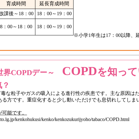
育成時間
延長育成時間
放課後～18：00
18：00～19：00
8：00～18：00
18：00～19：00
※小学1年生は17：00以降
COPD
を知って
は世界COPDデー～
気？
有毒な粒子やガスの吸入による進行性の疾患です。主な原因は
のある方です。重症化すると少し動いただけでも息切れしてしま
が可能です。
taito.lg.jp/kenkohukusi/kenko/kenkozukurijyoho/tabaco/COPD.html