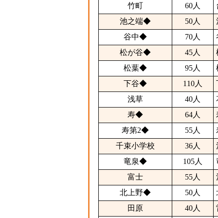
竹町
60人
池之端◆
50人
谷中◆
70人
松が谷◆
45人
松葉◆
95人
下谷◆
110人
浅草
40人
寿◆
64人
寿第2◆
55人
千束小学校
36人
竜泉◆
105人
富士
55人
北上野◆
50人
田原
40人