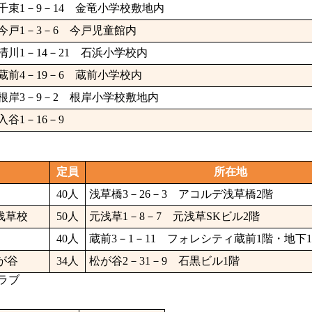
千束1－9－14 金竜小学校敷地内
今戸1－3－6 今戸児童館内
清川1－14－21 石浜小学校内
蔵前4－19－6 蔵前小学校内
根岸3－9－2 根岸小学校敷地内
入谷1－16－9
定員
所在地
40人
浅草橋3－26－3 アコルデ浅草橋2階
浅草校
50人
元浅草1－8－7 元浅草SKビル2階
40人
蔵前3－1－11 フォレシティ蔵前1階・地下
が谷
34人
松が谷2－31－9 石黒ビル1階
ラブ