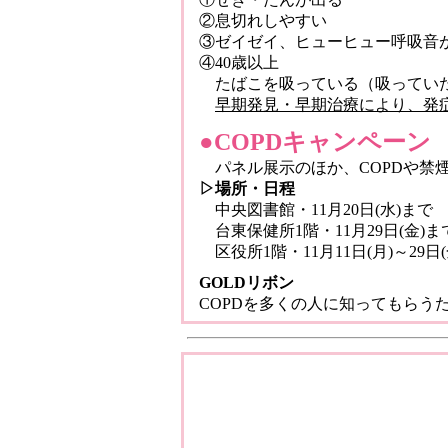
②息切れしやすい
③ゼイゼイ、ヒューヒュー呼吸音
④40歳以上
たばこを吸っている（吸っていた
早期発見・早期治療により、発
●COPDキャンペーン
パネル展示のほか、COPDや禁
▷場所・日程
中央図書館・11月20日(水)まで
台東保健所1階・11月29日(金)ま
区役所1階・11月11日(月)～29日(
GOLDリボン
COPDを多くの人に知ってもらう