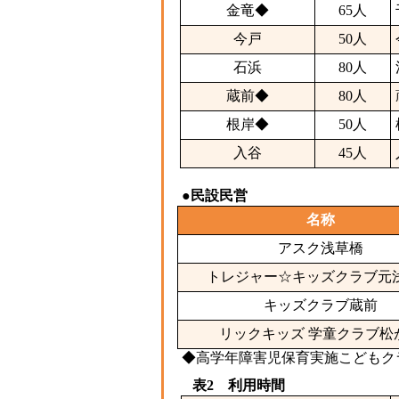
金竜◆
65人
今戸
50人
石浜
80人
蔵前◆
80人
根岸◆
50人
入谷
45人
●民設民営
名称
アスク浅草橋
トレジャー☆キッズクラブ元
キッズクラブ蔵前
リックキッズ 学童クラブ松
◆高学年障害児保育実施こどもク
表2 利用時間