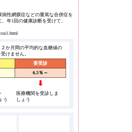
尿病性網膜症などの重篤な合併症を
に、年1回の健康診断を受けて、
you1.html
～２か月間の平均的な血糖値の
を受けません。
要受診
6.5％～
⬇
・
医療機関を受診しま
ょう
しょう