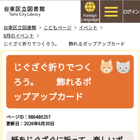
こ
このページの本文へ移動
の
ペ
ー
台東区立図書館
こどもページ
イベント
ジ
8月のイベント
の
じぐざぐ折りでつくろう。 飾れるポップアップカード
先
本
頭
文
じぐざぐ折りでつく
で
こ
す
こ
ろう。 飾れるポ
か
ら
ップアップカード
ページID：986480257
更新日：2026年6月30日
紙をじぐざぐに折って、楽しいポ