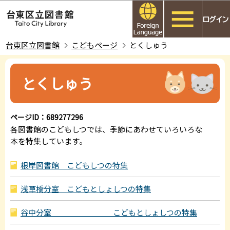
こ
このページの本文へ移動
の
ペ
ー
台東区立図書館
こどもページ
とくしゅう
ジ
本
の
文
とくしゅう
先
こ
頭
こ
で
か
ページID：689277296
す
ら
各図書館のこどもしつでは、季節にあわせていろいろな
本を特集しています。
根岸図書館 こどもしつの特集
浅草橋分室 こどもとしょしつの特集
谷中分室 こどもとしょしつの特集