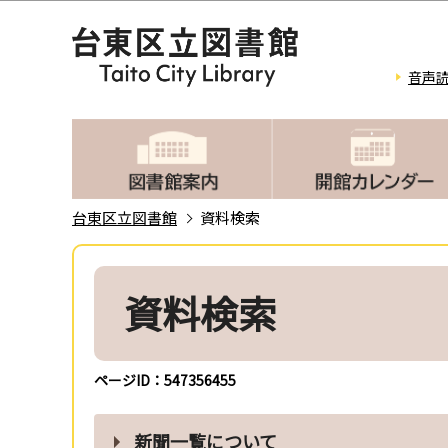
こ
の
ペ
音声
ー
ジ
の
先
頭
台東区立図書館
資料検索
で
本
す
文
資料検索
こ
こ
か
ページID：547356455
ら
新聞一覧について