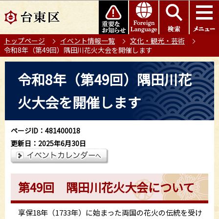
こ
このページの本文へ移動
の
ペ
トップページ
イベント情報一覧
文化・観光・芸術
ー
令和8年（第49回）隅田川花火大会を開催します
ジ
の
本
令和8年（第49回）隅田川花
先
文
頭
こ
火大会を開催します
で
こ
す
か
ら
ページID：481400018
更新日：2025年6月30日
第49回 隅田川花火大会について
享保18年（1733年）に始まった両国の花火の伝統を受け