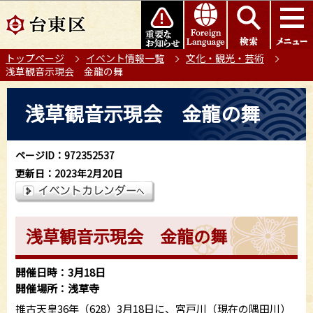
こ
このページの本文へ移動
の
ペ
トップページ
イベント情報一覧
文化・観光・芸術
ー
浅草観音示現会 金龍の舞
ジ
の
本
浅草観音示現会 金龍の舞
先
文
頭
こ
で
こ
ページID：972352537
す
か
更新日：2023年2月20日
ら
浅草観音示現会 金龍の舞
開催日時：3月18日
開催場所：浅草寺
推古天皇36年（628）3月18日に、宮戸川（現在の隅田川）