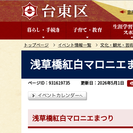
こ
の
音
ペ
ー
ジ
の
トップページ
イベント情報一覧
文化・観光・芸
先
本
浅草橋紅白マロニエ
頭
文
で
こ
す
こ
ページID：931619735
更新日：2026年5月1日
か
ら
浅草橋紅白マロニエまつり