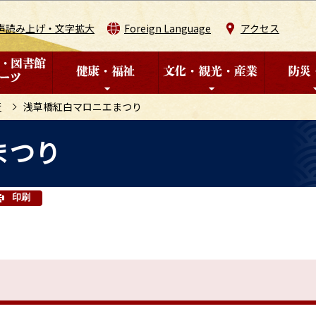
このページの本文へ移動
声読み上げ・文字拡大
Foreign Language
アクセス
術
浅草橋紅白マロニエまつり
まつり
印刷