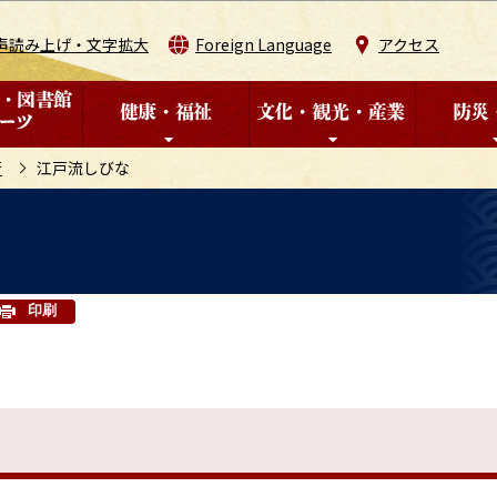
このページの本文へ移動
声読み上げ・文字拡大
Foreign Language
アクセス
術
江戸流しびな
印刷