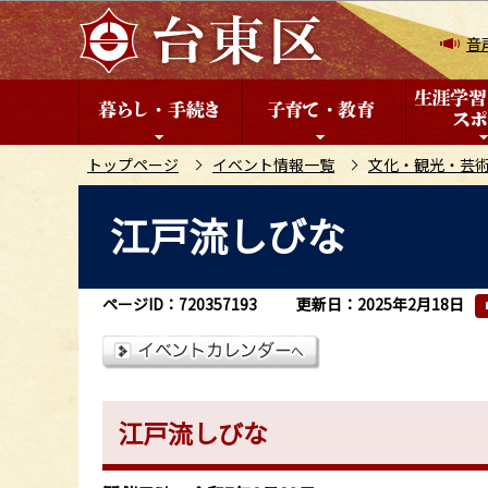
こ
の
音
ペ
ー
ジ
の
トップページ
イベント情報一覧
文化・観光・芸
先
本
江戸流しびな
頭
文
で
こ
す
こ
ページID：720357193
更新日：2025年2月18日
か
ら
江戸流しびな