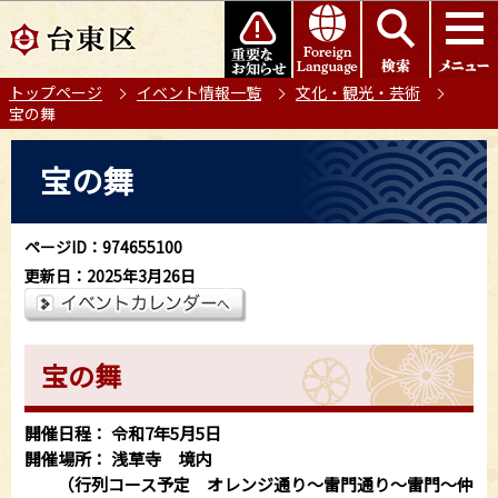
こ
このページの本文へ移動
の
ペ
トップページ
イベント情報一覧
文化・観光・芸術
ー
宝の舞
ジ
の
本
宝の舞
先
文
頭
こ
で
こ
ページID：974655100
す
か
更新日：2025年3月26日
ら
宝の舞
開催日程： 令和7年5月5日
開催場所： 浅草寺 境内
（行列コース予定 オレンジ通り～雷門通り～雷門～仲