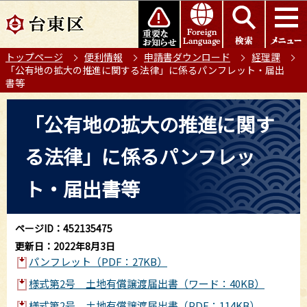
こ
このページの本文へ移動
の
ペ
トップページ
便利情報
申請書ダウンロード
経理課
ー
「公有地の拡大の推進に関する法律」に係るパンフレット・届出
ジ
書等
の
本
先
「公有地の拡大の推進に関す
文
頭
こ
で
る法律」に係るパンフレッ
こ
す
か
ト・届出書等
ら
ページID：452135475
更新日：2022年8月3日
パンフレット（PDF：27KB）
様式第2号 土地有償譲渡届出書（ワード：40KB）
様式第2号 土地有償譲渡届出書（PDF：114KB）