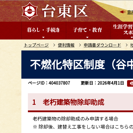
こ
の
音
ペ
ー
ジ
の
トップページ
便利情報
申請書ダウンロード
先
本
不燃化特区制度（谷
頭
文
で
こ
す
こ
ページID：404037807
更新日：2026年4月1日
か
ら
1 老朽建築物除却助成
老朽建築物の除却助成のみ申請する場合
※ 除却後、建替え工事をしない場合はこちら