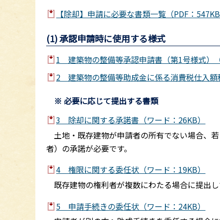
【除却】申請に必要な書類一覧（PDF：547K
(1) 承認申請時に使用する様式
1 建築物の整備等承認申請書（第1号様式）（
2 建築物の整備等助成金に係る消費税仕入額税
※ 必要に応じて提出する書類
3 除却に関する承諾書（ワード：26KB）
土地・既存建物が申請者の所有でない場合、若
者）の承諾が必要です。
4 権限に関する委任状（ワード：19KB）
既存建物の権利者が複数にわたる場合に提出し
5 申請手続きの委任状（ワード：24KB）