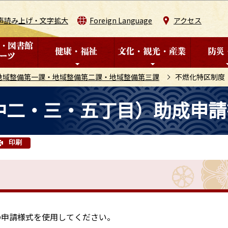
このページの本文へ移動
声読み上げ・文字拡大
Foreign Language
アクセス
地域整備第一課・地域整備第二課・地域整備第三課
不燃化特区制度
中二・三・五丁目）助成申請
印刷
の申請様式を使用してください。