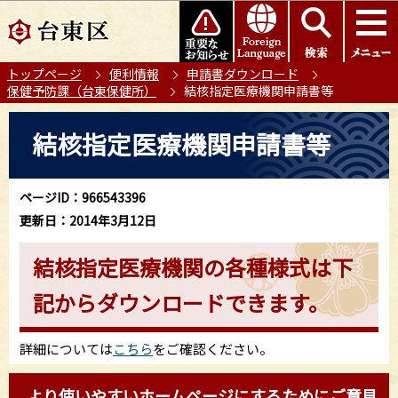
こ
このページの本文へ移動
の
ペ
トップページ
便利情報
申請書ダウンロード
ー
保健予防課（台東保健所）
結核指定医療機関申請書等
ジ
の
本
結核指定医療機関申請書等
先
文
頭
こ
で
こ
ページID：966543396
す
か
更新日：2014年3月12日
ら
結核指定医療機関の各種様式は下
記からダウンロードできます。
詳細については
こちら
をご確認ください。
より使いやすいホームページにするためにご意見