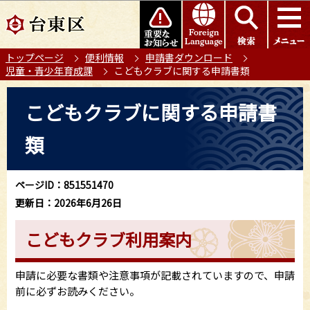
こ
このページの本文へ移動
の
ペ
トップページ
便利情報
申請書ダウンロード
ー
児童・青少年育成課
こどもクラブに関する申請書類
ジ
の
本
こどもクラブに関する申請書
先
文
頭
こ
類
で
こ
す
か
ら
ページID：851551470
更新日：2026年6月26日
こどもクラブ利用案内
申請に必要な書類や注意事項が記載されていますので、申請
前に必ずお読みください。