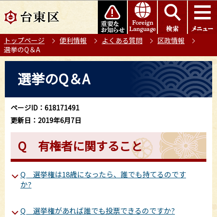
こ
このページの本文へ移動
の
ペ
トップページ
便利情報
よくある質問
区政情報
ー
選挙のQ＆A
ジ
の
本
選挙のQ＆A
先
文
頭
こ
で
こ
ページID：618171491
す
か
更新日：2019年6月7日
ら
Q 有権者に関すること
Q 選挙権は18歳になったら、誰でも持てるのです
か?
Q 選挙権があれば誰でも投票できるのですか?