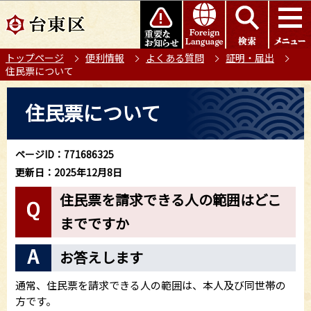
こ
このページの本文へ移動
の
ペ
トップページ
便利情報
よくある質問
証明・届出
ー
住民票について
ジ
の
本
住民票について
先
文
頭
こ
で
こ
ページID：771686325
す
か
更新日：2025年12月8日
ら
住民票を請求できる人の範囲はどこ
までですか
お答えします
通常、住民票を請求できる人の範囲は、本人及び同世帯の
方です。