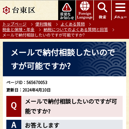
こ
このページの本文へ移動
の
ペ
トップページ
便利情報
よくある質問
ー
税金と保険・年金
納税についてのよくある質問と回答
ジ
メールで納付相談したいのですが可能ですか?
の
本
先
メールで納付相談したいので
文
頭
こ
で
すが可能ですか?
こ
す
か
ら
ページID：565670053
更新日：2024年4月10日
メールで納付相談したいのですが可
能ですか?
お答えします