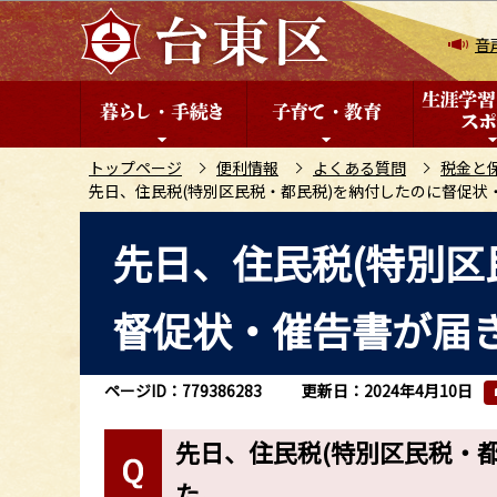
こ
の
音
ペ
ー
ジ
の
トップページ
便利情報
よくある質問
税金と
先日、住民税(特別区民税・都民税)を納付したのに督促状
先
頭
本
先日、住民税(特別区
で
文
す
こ
督促状・催告書が届
こ
か
ら
ページID：779386283
更新日：2024年4月10日
先日、住民税(特別区民税・
た。