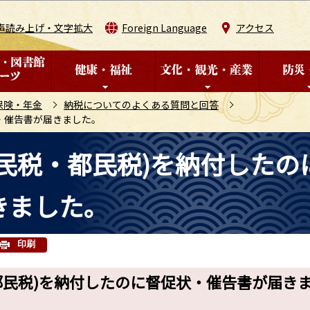
このページの本文へ移動
声読み上げ・文字拡大
Foreign Language
アクセス
保険・年金
納税についてのよくある質問と回答
・催告書が届きました。
民税・都民税)を納付したの
きました。
印刷
都民税)を納付したのに督促状・催告書が届き