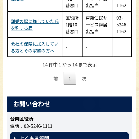
番窓口
出担当
1162
区役所
戸籍住民サ
03-
離婚の際に称していた氏
1階10
ービス課届
5246-
を称する届
番窓口
出担当
1162
会社の保険に加入してい
-
-
る方とその家族の方へ
14 件中 1 から 14 まで表示
前
1
次
お問い合わせ
台東区役所
電話：03-5246-1111
よくある質問