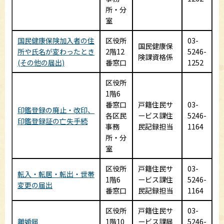
所・分
室
国民健康保険加入者の住
区役所
03-
国民健康保
所や氏名が変わったとき
2階12
5246-
険課資格係
(その他の届出)
番窓口
1252
区役所
1階6
番窓口
戸籍住民サ
03-
印鑑登録の廃止・改印、
各区民
ービス課住
5246-
印鑑登録証の亡失手続
事務
民記録担当
1164
所・分
室
区役所
戸籍住民サ
03-
転入・転居・転出・世帯
1階6
ービス課住
5246-
変更の届出
番窓口
民記録担当
1164
区役所
戸籍住民サ
03-
離婚届
1階10
ービス課届
5246-