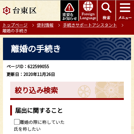
こ
このページの本文へ移動
の
ペ
トップページ
便利情報
手続きサポートアシスタント
ー
離婚の手続き
ジ
の
本
離婚の手続き
先
文
頭
こ
で
こ
ページID：622599055
す
か
更新日：2020年11月26日
ら
絞り込み検索
届出に関すること
離婚の際に称していた
氏を称したい