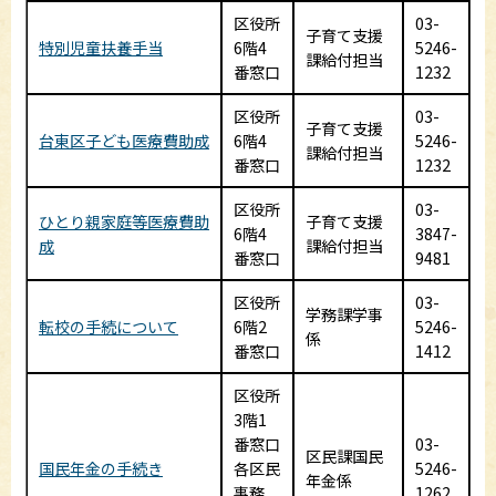
区役所
03-
子育て支援
特別児童扶養手当
6階4
5246-
課給付担当
番窓口
1232
区役所
03-
子育て支援
台東区子ども医療費助成
6階4
5246-
課給付担当
番窓口
1232
区役所
03-
ひとり親家庭等医療費助
子育て支援
6階4
3847-
成
課給付担当
番窓口
9481
区役所
03-
学務課学事
転校の手続について
6階2
5246-
係
番窓口
1412
区役所
3階1
番窓口
03-
区民課国民
国民年金の手続き
各区民
5246-
年金係
事務
1262