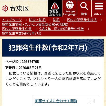
こ
このページの本文へ移動
の
ペ
トップページ
防災・防犯
防犯
区内の犯罪発生状況
ー
犯罪発生情報・たいとう安全安心電子飛脚便
ジ
区内の犯罪発生件数
令和2年 区内の犯罪発生件数
の
犯罪発生件数(令和2年7月)
先
本
頭
犯罪発生件数(令和2年7月)
文
で
こ
す
こ
ページID：195774768
か
更新日：2020年8月27日
ら
掲載している情報は、身近に起こった犯罪状況を意識して
いただくことで、区民ひとり一人の防犯意識を高めていただ
くことを目的としています。
画面サイズに合わせて閲覧