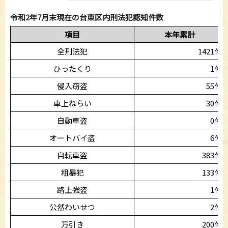
令和2年7月末現在の台東区内刑法犯認知件数
項目
本年累計
全刑法犯
1421件
ひったくり
1件
侵入窃盗
55件
車上ねらい
30件
自動車盗
0件
オートバイ盗
6件
自転車盗
383件
粗暴犯
133件
路上強盗
1件
公然わいせつ
2件
万引き
200件