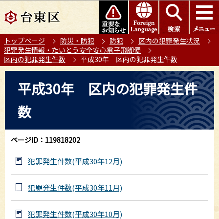
こ
このページの本文へ移動
の
ペ
トップページ
防災・防犯
防犯
区内の犯罪発生状況
ー
犯罪発生情報・たいとう安全安心電子飛脚便
ジ
区内の犯罪発生件数
平成30年 区内の犯罪発生件数
の
本
先
平成30年 区内の犯罪発生件
文
頭
こ
で
数
こ
す
か
ら
ページID：119818202
犯罪発生件数(平成30年12月)
犯罪発生件数(平成30年11月)
犯罪発生件数(平成30年10月)