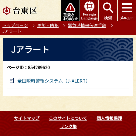
こ
このページの本文へ移動
の
ペ
トップページ
防災・防犯
緊急時情報伝達手段
ー
Jアラート
ジ
の
本
Jアラート
先
文
頭
こ
で
こ
ページID：854289620
す
か
ら
全国瞬時警報システム（J-ALERT）
サイトマップ
このサイトについて
個人情報保護
リンク集