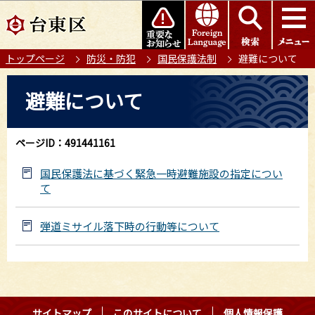
こ
このページの本文へ移動
の
ペ
トップページ
防災・防犯
国民保護法制
避難について
ー
ジ
本
避難について
の
文
先
こ
頭
こ
ページID：491441161
で
か
す
ら
国民保護法に基づく緊急一時避難施設の指定につい
て
弾道ミサイル落下時の行動等について
サイトマップ
このサイトについて
個人情報保護