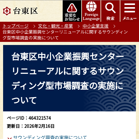
こ
このページの本文へ移動
の
ペ
トップページ
文化・観光・産業
中小企業支援
ー
台東区中小企業振興センターリニューアルに関するサウンディン
ジ
グ型市場調査の実施について
の
本
先
台東区中小企業振興センター
文
頭
こ
で
リニューアルに関するサウン
こ
す
か
ディング型市場調査の実施に
ら
ついて
ページID：464321574
更新日：2026年2月16日
サウンディング調査の実施について