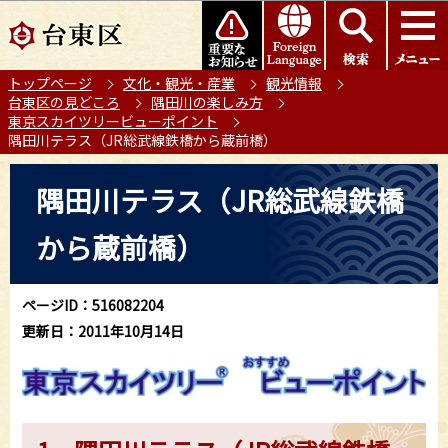
こ
このページの本文へ移動
の
ペ
トップページ
文化・観光・産業
観光情報
ー
台東区の見どころ
隅田川の楽しみ方
ジ
東京スカイツリービューポイント
の
隅田川テラス（JR総武線鉄橋から蔵前橋）
先
本
頭
隅田川テラス（JR総武線鉄橋
文
で
こ
す
から蔵前橋）
こ
か
ら
ページID：516082204
更新日：2011年10月14日