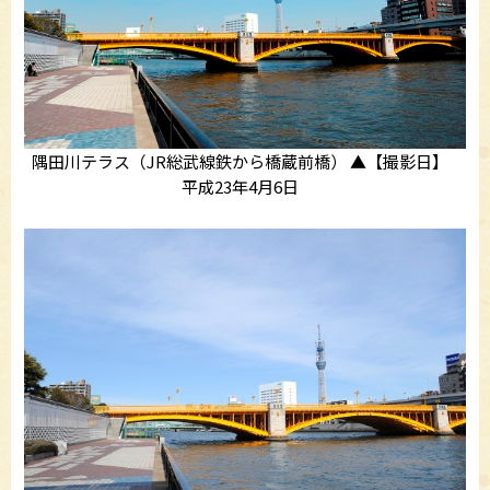
隅田川テラス（JR総武線鉄から橋蔵前橋） ▲【撮影日】
平成23年4月6日