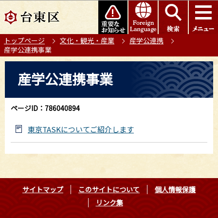
こ
このページの本文へ移動
の
ペ
トップページ
文化・観光・産業
産学公連携
ー
産学公連携事業
ジ
の
本
産学公連携事業
先
文
頭
こ
で
こ
ページID：786040894
す
か
ら
東京TASKについてご紹介します
サイトマップ
このサイトについて
個人情報保護
リンク集