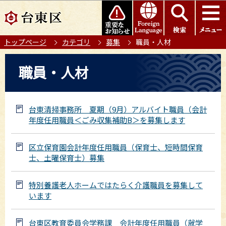
こ
このページの本文へ移動
の
ペ
トップページ
カテゴリ
募集
職員・人材
ー
ジ
本
職員・人材
の
文
先
こ
頭
こ
で
台東清掃事務所 夏期（9月）アルバイト職員（会計
か
年度任用職員＜ごみ収集補助B＞を募集します
す
ら
区立保育園会計年度任用職員（保育士、短時間保育
士、土曜保育士）募集
特別養護老人ホームではたらく介護職員を募集して
います
台東区教育委員会学務課 会計年度任用職員（就学