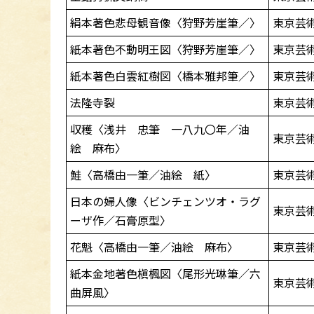
絹本著色悲母観音像〈狩野芳崖筆／〉
東京芸
紙本著色不動明王図〈狩野芳崖筆／〉
東京芸
紙本著色白雲紅樹図〈橋本雅邦筆／〉
東京芸
法隆寺裂
東京芸
収穫〈浅井 忠筆 一八九〇年／油
東京芸
絵 麻布〉
鮭〈高橋由一筆／油絵 紙〉
東京芸
日本の婦人像〈ビンチェンツオ・ラグ
東京芸
ーザ作／石膏原型〉
花魁〈高橋由一筆／油絵 麻布〉
東京芸
紙本金地著色槇楓図〈尾形光琳筆／六
東京芸
曲屏風〉