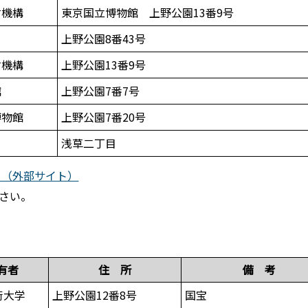
財機構
東京国立博物館 上野公園13番9号
上野公園8番43号
財機構
上野公園13番9号
館
上野公園7番7号
博物館
上野公園7番20号
浅草二丁目
）（外部サイト）
さい。
有者
住 所
備 考
術大学
上野公園12番8号
国宝