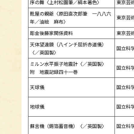
序の舞〈上村松園筆／絹本著色〉
東京芸
靴屋の親爺〈原田直次郎筆 一八八六
東京芸
年／油絵 麻布〉
彫金後藤家関係資料
東京芸
天体望遠鏡（八インチ屈折赤道儀）
国立科
〈／英国製〉
ミルン水平振子地震計〈／英国製〉
国立科
附 地震記録四十一巻
天球儀
国立科
地球儀
国立科
蘇言機（錫箔蓄音機）〈／英国製〉
国立科