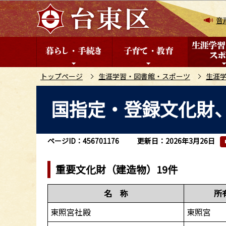
こ
の
音
ペ
ー
ジ
の
トップページ
生涯学習・図書館・スポーツ
生涯
先
本
国指定・登録文化財
頭
文
で
こ
す
こ
ページID：456701176
更新日：2026年3月26日
か
ら
重要文化財（建造物）19件
名 称
所
東照宮社殿
東照宮