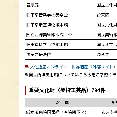
表慶館
国立文化
旧東京音楽学校奏楽堂
台東区
旧東京帝室博物館本館
国立文化
国立西洋美術館本館 ※
国立美術
旧東京科学博物館本館
国立科学
浅草寺伝法院
浅草寺
文化遺産オンライン 世界遺産（外部サイト
※国立西洋美術館についてはこちらをご参照くだ
重要文化財（美術工芸品）794件
名 称
所
紙本著色絵因果経〈巻第四下／〉
東京芸