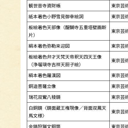
観世音寺資財帳
東京芸
紙本著色小野雪見御幸絵詞
東京芸
板絵著色天部像（醍醐寺五重塔壁画断
東京芸
片）
絹本著色弥勒来迎図
東京芸
板絵著色弁才天梵天帝釈天四天王像
東京芸
（浄瑠璃寺吉祥天厨子絵）
絹本著色羅漢図
東京芸
銅造菩薩立像
東京芸
瑞花双鸞八稜鏡
東京芸
白銅鏡〈鏡面蔵王権現像／背面双鳳天
東京芸
馬文様〉
金錯狩猟文銅筒
東京芸