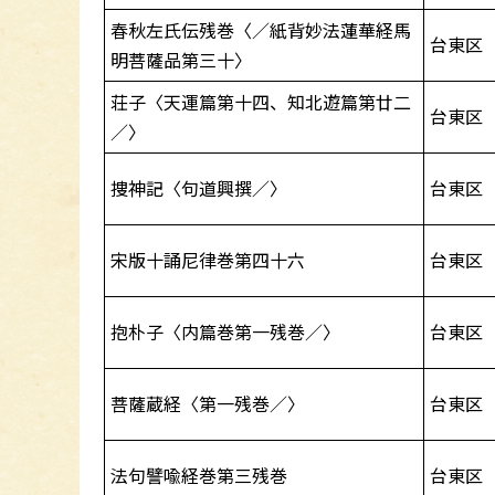
春秋左氏伝残巻〈／紙背妙法蓮華経馬
台東区
明菩薩品第三十〉
荘子〈天運篇第十四、知北遊篇第廿二
台東区
／〉
捜神記〈句道興撰／〉
台東区
宋版十誦尼律巻第四十六
台東区
抱朴子〈内篇巻第一残巻／〉
台東区
菩薩蔵経〈第一残巻／〉
台東区
法句譬喩経巻第三残巻
台東区