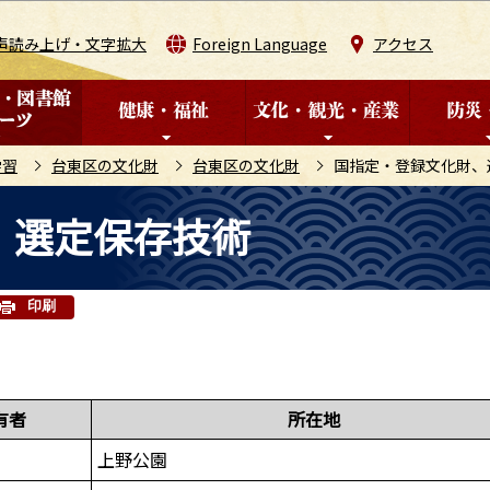
このページの本文へ移動
声読み上げ・文字拡大
Foreign Language
アクセス
学習
台東区の文化財
台東区の文化財
国指定・登録文化財、
、選定保存技術
印刷
有者
所在地
上野公園