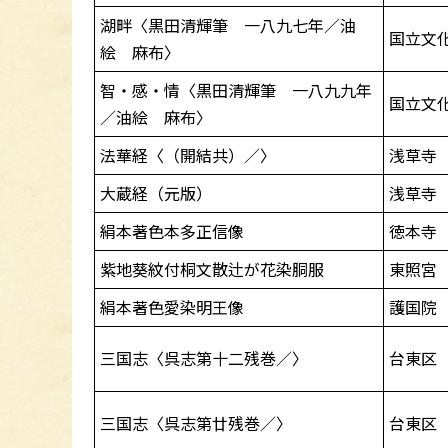
湖畔〈黒田清輝筆 一八九七年／油
国立文
絵 麻布〉
智・感・情〈黒田清輝筆 一八九九年
国立文
／油絵 麻布〉
法華経〈（開結共）／〉
浅草寺
大蔵経（元版）
浅草寺
絹本著色本多正信像
徳本寺
紫地葵紋付桐文散辻が花染胴服
東照宮
絹本著色愛染明王像
護国院
三国志〈呉志第十二残巻／〉
台東区
三国志〈呉志第廿残巻／〉
台東区