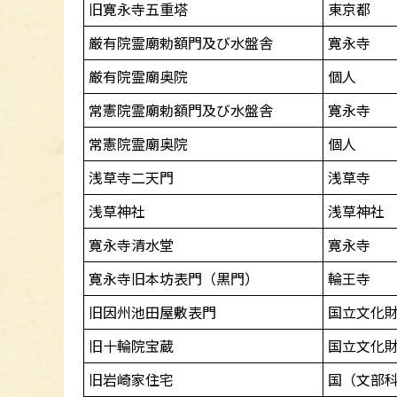
旧寛永寺五重塔
東京都
厳有院霊廟勅額門及び水盤舎
寛永寺
厳有院霊廟奥院
個人
常憲院霊廟勅額門及び水盤舎
寛永寺
常憲院霊廟奥院
個人
浅草寺二天門
浅草寺
浅草神社
浅草神社
寛永寺清水堂
寛永寺
寛永寺旧本坊表門（黒門）
輪王寺
旧因州池田屋敷表門
国立文化
旧十輪院宝蔵
国立文化
旧岩崎家住宅
国（文部