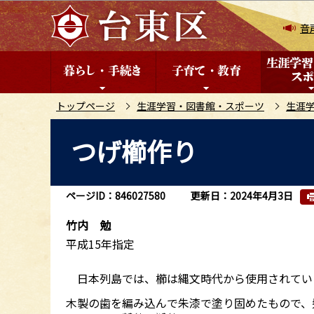
こ
の
音
ペ
ー
ジ
の
トップページ
生涯学習・図書館・スポーツ
生涯
先
本
つげ櫛作り
頭
文
で
こ
す
こ
ページID：846027580
更新日：2024年4月3日
か
ら
竹内 勉
平成15年指定
日本列島では、櫛は縄文時代から使用されてい
木製の歯を編み込んで朱漆で塗り固めたもので、