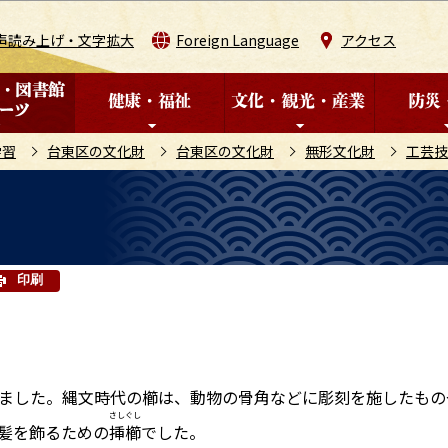
このページの本文へ移動
声読み上げ・文字拡大
Foreign Language
アクセス
学習
台東区の文化財
台東区の文化財
無形文化財
工芸技
印刷
ました。縄文時代の櫛は、動物の骨角などに彫刻を施したもの
さしぐし
髪を飾るための
挿櫛
でした。