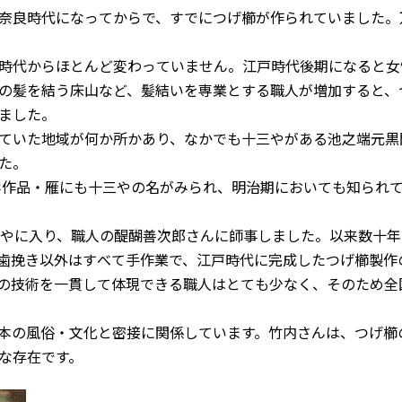
奈良時代になってからで、すでにつげ櫛が作られていました。
時代からほとんど変わっていません。江戸時代後期になると女
の髪を結う床山など、髪結いを専業とする職人が増加すると、
ました。
ていた地域が何か所かあり、なかでも十三やがある池之端元黒
た。
学作品・雁にも十三やの名がみられ、明治期においても知られ
やに入り、職人の醍醐善次郎さんに師事しました。以来数十年
歯挽き以外はすべて手作業で、江戸時代に完成したつげ櫛製作
の技術を一貫して体現できる職人はとても少なく、そのため全
本の風俗・文化と密接に関係しています。竹内さんは、つげ櫛
な存在です。