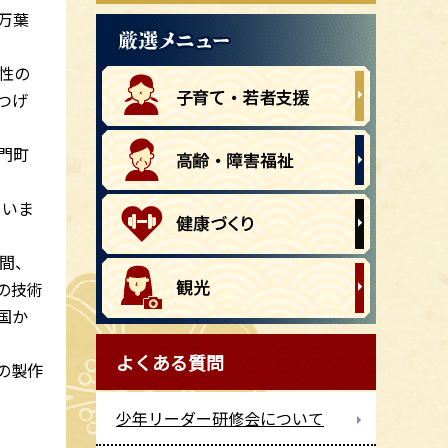
万葉
性の
つげ
門町
ていま
間、
の技術
国か
よくある質問
の製作
少年リーダー研修会について