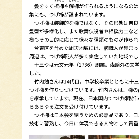
すきぐし
ときぐし
髪をすく
梳櫛
や
解櫛
が作られるようになるのは
集にも、つげ櫛が詠まれています。
つげ櫛は装飾的な櫛ではなく、その形態は奈良
髪型が多様化し、また歌舞伎役者や相撲力士など
櫛もその目的に応じて様々な種類のものが作られ
台東区を含めた周辺地域には、櫛職人が集まっ
周辺は、つげ櫛職人が多く集住していた地域でし
十三やは元文元年（1736）創業。森鷗外の文
した。
竹内勉さんは14代目。中学校卒業とともに十三
つげ櫛を作りつづけています。竹内さんは、櫛の
を継承しています。現在、日本国内でつげ櫛製作
らあらゆる注文を受け付けています。
つげ櫛は日本髪を結うための必需品であり、日
技術に習熟し、今日に体現できる人物として貴重