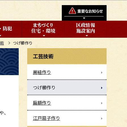
術
つげ櫛作り
工芸技術
房紐作り
つげ櫛作り
扁額作り
や、
江戸扇子作り