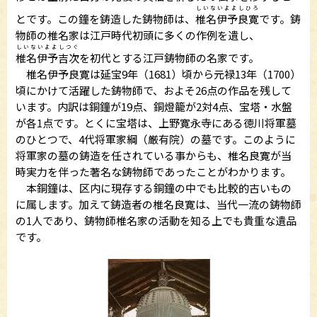
しいないよよしひろ
とです。この鐘を鋳造した鋳物師は、
椎名伊予良寛
です。鋳
物師の椎名家は江戸時代初頭に多くの作例を遺し、
しいないよよしつぐ
椎名伊予吉次
を初代とする江戸鋳物師の名家です。
椎名伊予良寛は延宝9年（1681）頃から元禄13年（1700）
頃にかけて活躍した鋳物師で、およそ26点の作品を残して
います。内訳は銅鐘が19点、銅燈籠が2対4点、宝塔・水盤
が各1点です。とくに宝塔は、上野寛永寺にある徳川将軍墓
のひとつで、4代将軍家綱（厳有院）の墓です。このように
将軍家の墓の鋳造を任されている事からも、椎名良寛が当
時実力を伴った著名な鋳物師であったことがわかります。
本銅鐘は、区内に現存する銅鐘の中でも比較的古いもの
に属します。加えて鋳造者の椎名良寛は、当代一流の鋳物師
の1人であり、鋳物師椎名家の活動を知る上でも貴重な遺品
です。