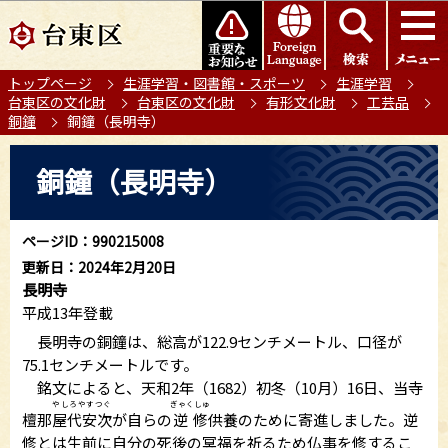
こ
このページの本文へ移動
の
ペ
トップページ
生涯学習・図書館・スポーツ
生涯学習
ー
台東区の文化財
台東区の文化財
有形文化財
工芸品
ジ
銅鐘
銅鐘（長明寺）
の
本
先
銅鐘（長明寺）
文
頭
こ
で
こ
す
ページID：990215008
か
更新日：2024年2月20日
ら
長明寺
平成13年登載
長明寺の銅鐘は、総高が122.9センチメートル、口径が
75.1センチメートルです。
銘文によると、天和2年（1682）初冬（10月）16日、当寺
やしろやすつぐ
ぎゃくしゅ
檀那
屋代安次
が自らの
逆修
供養のために寄進しました。逆
修とは生前に自分の死後の冥福を祈るため仏事を修するこ