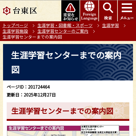
こ
このページの本文へ移動
の
ペ
トップページ
生涯学習・図書館・スポーツ
生涯学習
ー
生涯学習施設
生涯学習センターのご案内
ジ
生涯学習センターまでの案内図
の
本
先
生涯学習センターまでの案内
文
頭
こ
で
図
こ
す
か
ら
ページID：201724464
更新日：2025年12月27日
生涯学習センターまでの案内図