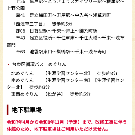
上26 亀戸駅～とうきょうスカイツリー駅～根津駅～
上野公園
草41 足立梅田町～町屋駅～中入谷～浅草寿町
「西浅草三丁目」 徒歩約5分
都08 日暮里駅～千束～押上～錦糸町駅
草43 足立区役所～千住車庫～千住大橋～千束～浅草
雷門
草63 池袋駅東口～巣鴨駅～千束～浅草寿町
台東区循環バス めぐりん
北めぐりん 【生涯学習センター北】 徒歩約3分
南めぐりん 【生涯学習センター南】【生涯学習セン
ター北】 徒歩約3分
東西めぐりん 【松が谷】 徒歩約5分
地下駐車場
令和7年4月から令和8年11月（予定）まで、改修工事に
伴う
休館のため、地下駐車場はご利用いただけません。