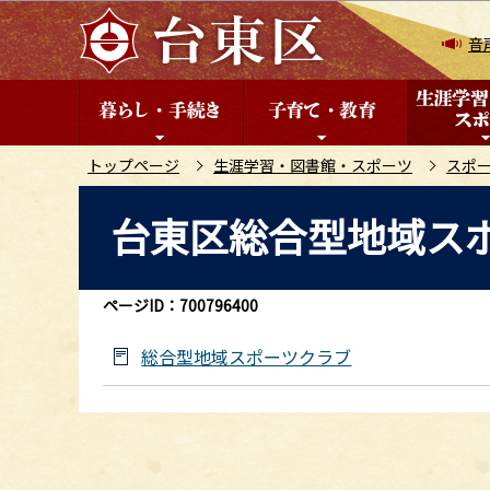
こ
の
音
ペ
ー
ジ
の
トップページ
生涯学習・図書館・スポーツ
スポ
先
本
台東区総合型地域ス
頭
文
で
こ
す
こ
ページID：700796400
か
ら
総合型地域スポーツクラブ