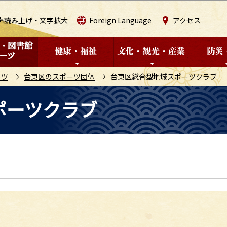
このページの本文へ移動
声読み上げ・文字拡大
Foreign Language
アクセス
ーツ
台東区のスポーツ団体
台東区総合型地域スポーツクラブ
ポーツクラブ