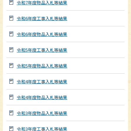
令和7年度物品入札等結果
令和6年度工事入札等結果
令和6年度物品入札等結果
令和5年度工事入札等結果
令和5年度物品入札等結果
令和4年度工事入札等結果
令和4年度物品入札等結果
令和3年度物品入札等結果
令和3年度工事入札等結果