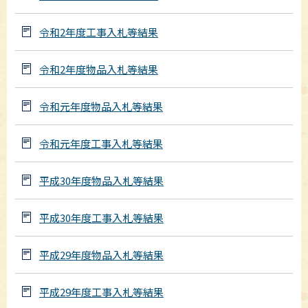
令和2年度工事入札等結果
令和2年度物品入札等結果
令和元年度物品入札等結果
令和元年度工事入札等結果
平成30年度物品入札等結果
平成30年度工事入札等結果
平成29年度物品入札等結果
平成29年度工事入札等結果