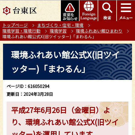
こ
このページの本文へ移動
の
ペ
トップページ
まちづくり・住宅・環境
ー
環境学習・環境行動
環境学習
環境ふれあい館ひまわり
ジ
環境ふれあい館公式X(旧ツイッター)「まわるん」
の
本
先
環境ふれあい館公式X(旧ツイ
文
頭
こ
で
ッター)「まわるん」
こ
す
か
ら
ページID：616050294
更新日：2024年3月28日
平成27年6月26日（金曜日）よ
り、環境ふれあい館公式X(旧ツイ
ッター)を運用しています。