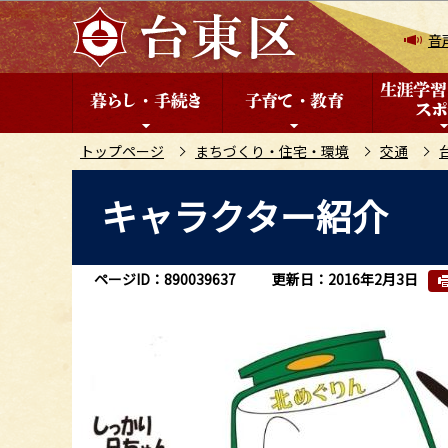
こ
の
音
ペ
ー
ジ
の
トップページ
まちづくり・住宅・環境
交通
先
本
キャラクター紹介
頭
文
で
こ
す
こ
ページID：890039637
更新日：2016年2月3日
か
ら